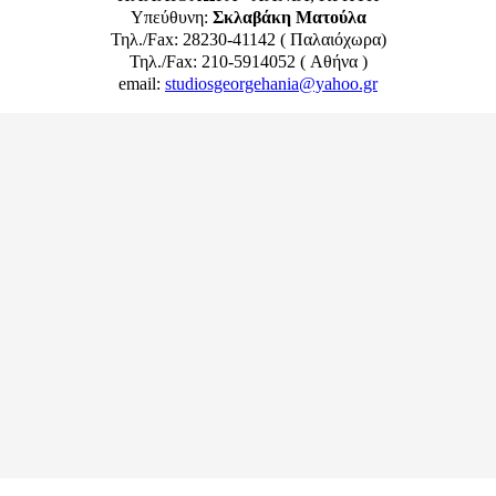
Υπεύθυνη:
Σκλαβάκη Ματούλα
Τηλ./Fax: 28230-41142 ( Παλαιόχωρα)
Τηλ./Fax: 210-5914052 ( Αθήνα )
email:
studiosgeorgehania@yahoo.gr