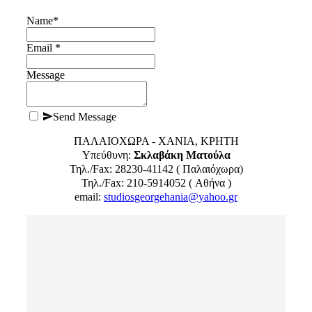
Name
*
Email *
Message
Send Message
ΠΑΛΑΙΟΧΩΡΑ - ΧΑΝΙΑ, ΚΡΗΤΗ
Υπεύθυνη:
Σκλαβάκη Ματούλα
Τηλ./Fax: 28230-41142 ( Παλαιόχωρα)
Τηλ./Fax: 210-5914052 ( Αθήνα )
email:
studiosgeorgehania@yahoo.gr