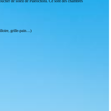
coucher de soleil de Paleochora. Ce sont des chambres
illoire, grille-pain…)