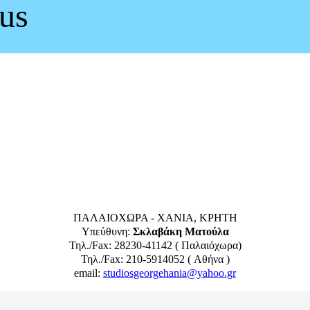
ous
ΠΑΛΑΙΟΧΩΡΑ - ΧΑΝΙΑ, ΚΡΗΤΗ
Υπεύθυνη:
Σκλαβάκη Ματούλα
Τηλ./Fax: 28230-41142 ( Παλαιόχωρα)
Τηλ./Fax: 210-5914052 ( Αθήνα )
email:
studiosgeorgehania@yahoo.gr