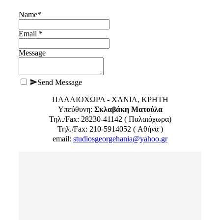
Name
*
Email *
Message
Send Message
ΠΑΛΑΙΟΧΩΡΑ - ΧΑΝΙΑ, ΚΡΗΤΗ
Υπεύθυνη:
Σκλαβάκη Ματούλα
Τηλ./Fax: 28230-41142 ( Παλαιόχωρα)
Τηλ./Fax: 210-5914052 ( Αθήνα )
email:
studiosgeorgehania@yahoo.gr