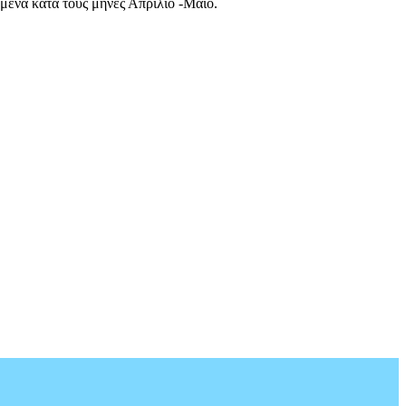
σμένα κατά τους μήνες Απρίλιο -Μαΐο.