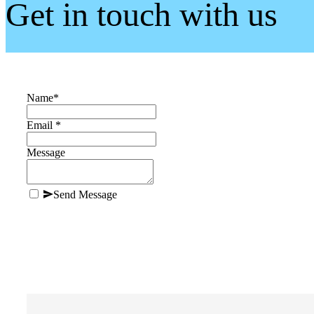
Get in touch with us
Name
*
Email *
Message
Send Message