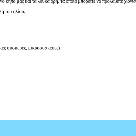
νο κήπο μας και τα λευκά όρη, τα οποία μπορείτε να προλάβετε χιονι
ή του ηλίου.
κές συσκευές, μικροσυσκευες)