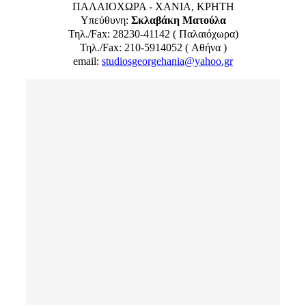
ΠΑΛΑΙΟΧΩΡΑ - ΧΑΝΙΑ, ΚΡΗΤΗ
Υπεύθυνη:
Σκλαβάκη Ματούλα
Τηλ./Fax: 28230-41142 ( Παλαιόχωρα)
Τηλ./Fax: 210-5914052 ( Αθήνα )
email:
studiosgeorgehania@yahoo.gr