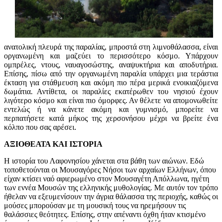
ανατολική πλευρά της παραλίας, μπροστά στη λιμνοθάλασσα, είναι
οργανωμένη και μαζεύει το περισσότερο κόσμο. Υπάρχουν
ομπρέλες, ντους, ναυαγοσώστης, αναψυκτήρια και αποδυτήρια.
Επίσης, πίσω από την οργανωμένη παραλία υπάρχει μια τεράστια
έκταση για στάθμευση και ακόμη πιο πέρα μερικά ενοικιαζόμενα
δωμάτια. Αντίθετα, οι παραλίες εκατέρωθεν του νησιού έχουν
λιγότερο κόσμο και είναι πιο όμορφες. Αν θέλετε να απομονωθείτε
εντελώς ή να κάνετε ακόμη και γυμνισμό, μπορείτε να
περπατήσετε κατά μήκος της χερσονήσου μέχρι να βρείτε ένα
κόλπο που σας αρέσει.
ΑΞΙΟΘΕΑΤΑ ΚΑΙ ΙΣΤΟΡΙΑ
Η ιστορία του Λαφονησίου χάνεται στα βάθη των αιώνων. Εδώ
τοποθετούνται οι Μουσαγόρες Νήσοι των αρχαίων Ελλήνων, όπου
είχαν κτίσει ναό αφιερωμένο στον Μουσαγέτη Απόλλωνα, ηγέτη
των εννέα Μουσών της ελληνικής μυθολογίας. Με αυτόν τον τρόπο
ήθελαν να εξευμενίσουν την άγρια θάλασσα της περιοχής, καθώς οι
μούσες μπορούσαν με τη μουσική τους να ηρεμήσουν τις
θαλάσσιες θεότητες. Επίσης, στην απέναντι όχθη ήταν κτισμένο