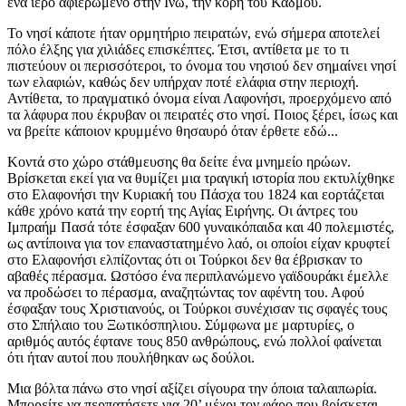
ένα ιερό αφιερωμένο στην Ινώ, την κόρη του Κάδμου.
Το νησί κάποτε ήταν ορμητήριο πειρατών, ενώ σήμερα αποτελεί
πόλο έλξης για χιλιάδες επισκέπτες. Έτσι, αντίθετα με το τι
πιστεύουν οι περισσότεροι, το όνομα του νησιού δεν σημαίνει νησί
των ελαφιών, καθώς δεν υπήρχαν ποτέ ελάφια στην περιοχή.
Αντίθετα, το πραγματικό όνομα είναι Λαφονήσι, προερχόμενο από
τα λάφυρα που έκρυβαν οι πειρατές στο νησί. Ποιος ξέρει, ίσως και
να βρείτε κάποιον κρυμμένο θησαυρό όταν έρθετε εδώ...
Κοντά στο χώρο στάθμευσης θα δείτε ένα μνημείο ηρώων.
Βρίσκεται εκεί για να θυμίζει μια τραγική ιστορία που εκτυλίχθηκε
στο Ελαφονήσι την Κυριακή του Πάσχα του 1824 και εορτάζεται
κάθε χρόνο κατά την εορτή της Αγίας Ειρήνης. Οι άντρες του
Ιμπραήμ Πασά τότε έσφαξαν 600 γυναικόπαιδα και 40 πολεμιστές,
ως αντίποινα για τον επαναστατημένο λαό, οι οποίοι είχαν κρυφτεί
στο Ελαφονήσι ελπίζοντας ότι οι Τούρκοι δεν θα έβρισκαν το
αβαθές πέρασμα. Ωστόσο ένα περιπλανώμενο γαϊδουράκι έμελλε
να προδώσει το πέρασμα, αναζητώντας τον αφέντη του. Αφού
έσφαξαν τους Χριστιανούς, οι Τούρκοι συνέχισαν τις σφαγές τους
στο Σπήλαιο του Ξωτικόσπηλιου. Σύμφωνα με μαρτυρίες, ο
αριθμός αυτός έφτανε τους 850 ανθρώπους, ενώ πολλοί φαίνεται
ότι ήταν αυτοί που πουλήθηκαν ως δούλοι.
Μια βόλτα πάνω στο νησί αξίζει σίγουρα την όποια ταλαιπωρία.
Μπορείτε να περπατήσετε για 20’ μέχρι τον φάρο που βρίσκεται